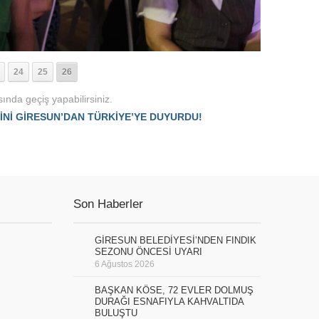
24
25
26
ında geçiş yapabilirsiniz.
Nİ GİRESUN’DAN TÜRKİYE’YE DUYURDU!
Son Haberler
GİRESUN BELEDİYESİ’NDEN FINDIK
SEZONU ÖNCESİ UYARI
6 Ağustos 2026
BAŞKAN KÖSE, 72 EVLER DOLMUŞ
DURAĞI ESNAFIYLA KAHVALTIDA
BULUŞTU