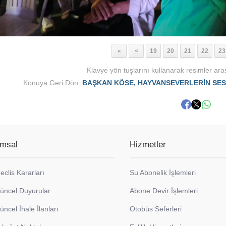
«
<
19
20
21
22
23
Klavye yön tuşlarını kullanarak resimler aras
Konuya Geri Dön:
BAŞKAN KÖSE, HAYVANSEVERLERİN SESİ
msal
Hizmetler
eclis Kararları
Su Abonelik İşlemleri
üncel Duyurular
Abone Devir İşlemleri
üncel İhale İlanları
Otobüs Seferleri