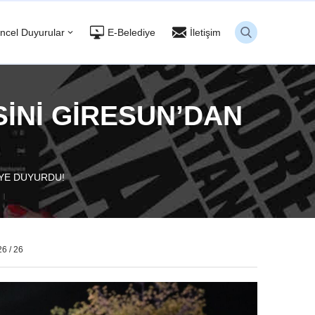
ncel Duyurular
E-Belediye
İletişim
İNİ GİRESUN’DAN
!
’YE DUYURDU!
26 / 26