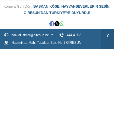
Konuya Geri Dön:
BAŞKAN KÖSE, HAYVANSEVERLERİN SESİNİ
GİRESUN’DAN TÜRKİYE’YE DUYURDU!
halklailiskiler@giresun.bel.tr
444 4 028
Hacımiktat Mah. Tabaklar Sok. No:1 GİRESUN