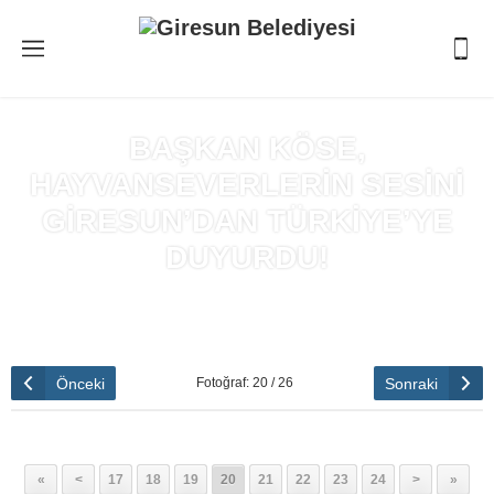
BAŞKAN KÖSE,
HAYVANSEVERLERİN SESİNİ
GİRESUN’DAN TÜRKİYE’YE
DUYURDU!
Anasayfa
»
BAŞKAN KÖSE, HAYVANSEVERLERİN SESİNİ
GİRESUN’DAN TÜRKİYE’YE DUYURDU!
Önceki
Sonraki
Fotoğraf: 20 / 26
«
<
17
18
19
20
21
22
23
24
>
»