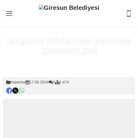
BAŞKAN KÖSE’DEN BAYRAM
ZİYARETLERİ
Anasayfa
»
Haberler
Haberler
17.06.2024
0
1.474