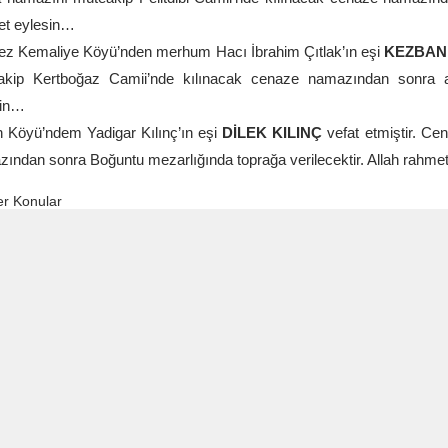
et eylesin…
z Kemaliye Köyü’nden merhum Hacı İbrahim Çıtlak’ın eşi
KEZBAN
kip Kertboğaz Camii’nde kılınacak cenaze namazından sonra aile
sin…
 Köyü’ndem Yadigar Kılınç’ın eşi
DİLEK KILINÇ
vefat etmiştir. Ce
ından sonra Boğuntu mezarlığında toprağa verilecektir. Allah rahme
r Konular