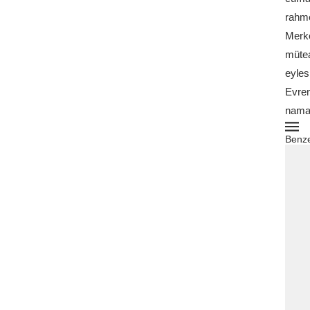
rahm
Merke
mütea
eyle
Evren
namaz
Benze