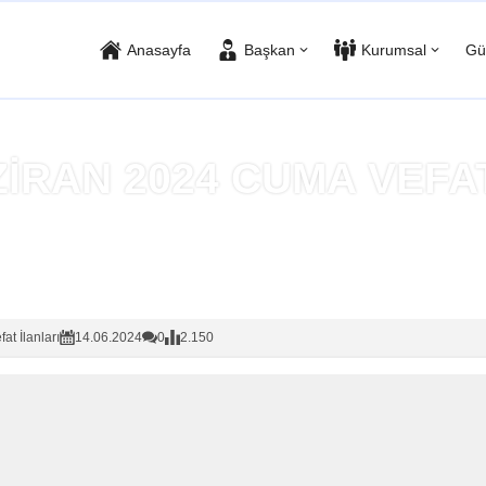
Anasayfa
Başkan
Kurumsal
Gü
ZİRAN 2024 CUMA VEFAT
Anasayfa
»
Vefat İlanları
fat İlanları
14.06.2024
0
2.150