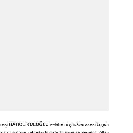
n eşi
HATİCE KULOĞLU
vefat etmiştir. Cenazesi bugün
sonra aile kabristanlığında toprağa verilecektir. Allah