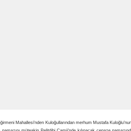
ğirmeni Mahallesi’nden Kuloğullarından merhum Mustafa Kuloğlu’nu
namazını müteakip Pelitdibi Camii’nde kılınacak cenaze namazından 