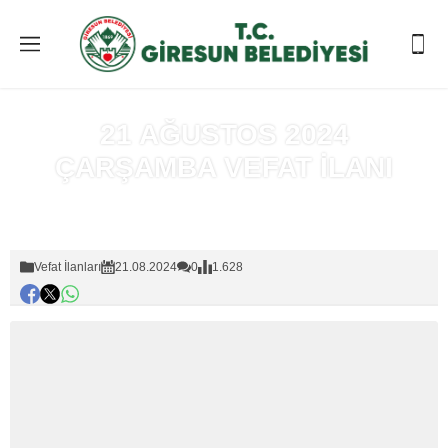
21 AĞUSTOS 2024
ÇARŞAMBA VEFAT İLANI
Anasayfa
»
Vefat İlanları
Vefat İlanları
21.08.2024
0
1.628