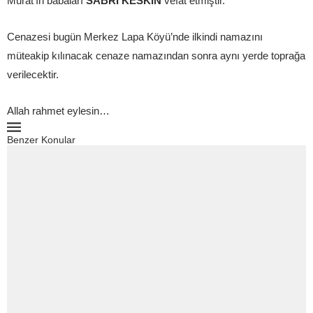
Murat’ın babaları
SABRİ KESKİN
vefat etmiştir.
Cenazesi bugün Merkez Lapa Köyü’nde ilkindi namazını
müteakip kılınacak cenaze namazından sonra aynı yerde toprağa
verilecektir.
Allah rahmet eylesin…
Benzer Konular