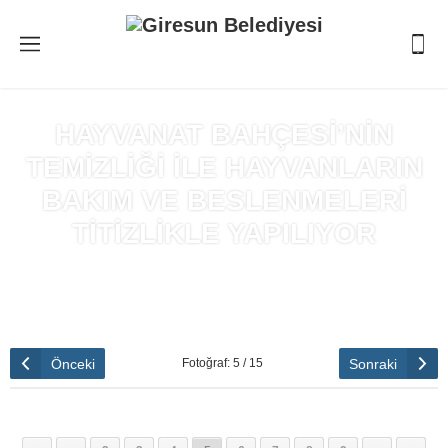
HAYVANAT BAHÇESİ’NİN
TEMİZLİĞİ İLE HAYVANLARIN
BAKIM VE BESLENMELERİ
TİTİZLİKLE YAPILIYOR
Anasayfa
»
HAYVANAT BAHÇESİ’NİN TEMİZLİĞİ İLE
HAYVANLARIN BAKIM VE BESLENMELERİ TİTİZLİKLE
YAPILIYOR
Önceki
Sonraki
Fotoğraf: 5 / 15