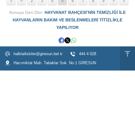
«
<
2
3
4
5
6
7
8
9
>
»
Konuya Geri Dön:
HAYVANAT BAHÇESİ’NİN TEMİZLİĞİ İLE
HAYVANLARIN BAKIM VE BESLENMELERİ TİTİZLİKLE
YAPILIYOR
halklailiskiler@giresun.bel.tr
444 4 028
Hacımiktat Mah. Tabaklar Sok. No:1 GİRESUN