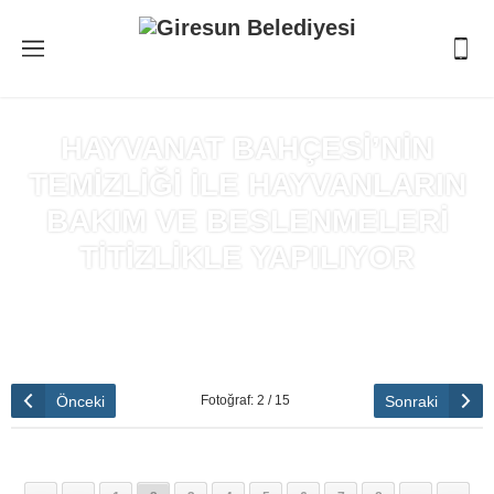
HAYVANAT BAHÇESİ’NİN
TEMİZLİĞİ İLE HAYVANLARIN
BAKIM VE BESLENMELERİ
TİTİZLİKLE YAPILIYOR
Anasayfa
»
HAYVANAT BAHÇESİ’NİN TEMİZLİĞİ İLE
HAYVANLARIN BAKIM VE BESLENMELERİ TİTİZLİKLE
YAPILIYOR
Önceki
Sonraki
Fotoğraf: 2 / 15