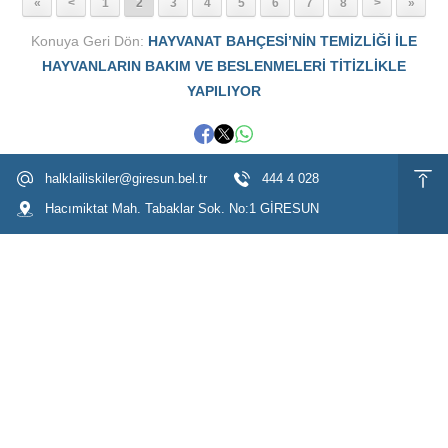
«
<
1
2
3
4
5
6
7
8
>
»
Konuya Geri Dön:
HAYVANAT BAHÇESİ’NİN TEMİZLİĞİ İLE
HAYVANLARIN BAKIM VE BESLENMELERİ TİTİZLİKLE
YAPILIYOR
halklailiskiler@giresun.bel.tr
444 4 028
Hacımiktat Mah. Tabaklar Sok. No:1 GİRESUN