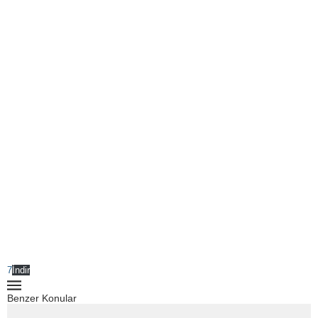
7
İndir
Benzer Konular