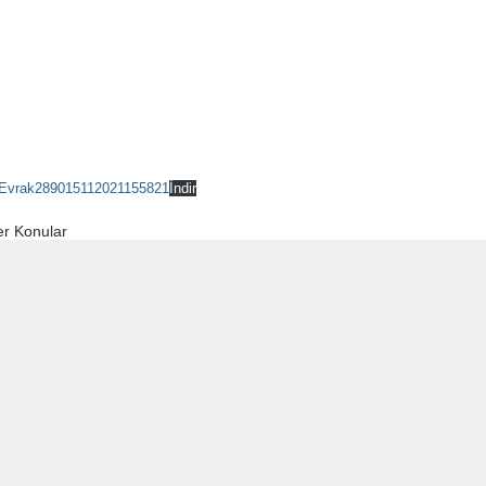
Evrak289015112021155821
İndir
r Konular