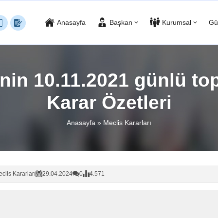
Anasayfa
Başkan
Kurumsal
Gü
’nin 10.11.2021 günlü top
Karar Özetleri
Anasayfa
»
Meclis Kararları
clis Kararları
29.04.2024
0
4.571