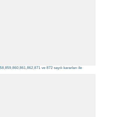
8,859,860,861,862,871 ve 872 sayılı kararları ile