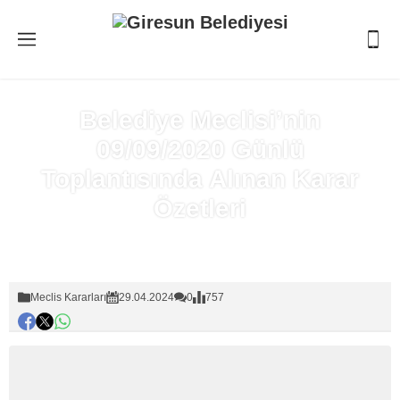
Belediye Meclisi’nin
09/09/2020 Günlü
Toplantısında Alınan Karar
Özetleri
Anasayfa
»
Meclis Kararları
Meclis Kararları
29.04.2024
0
757