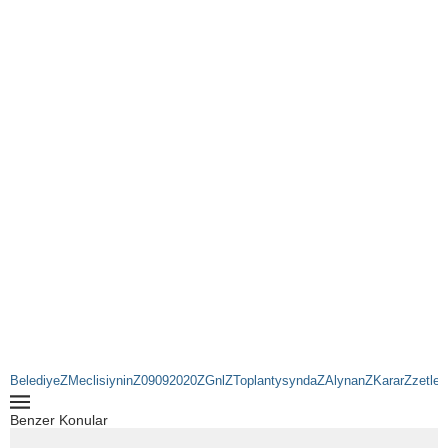
BelediyeZMeclisiyninZ09092020ZGnlZToplantysyndaZAlynanZKararZzetleri
Benzer Konular