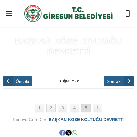
BAŞKAN KÖSE KOLTUĞU
DEVRETTİ
Anasayfa
»
BAŞKAN KÖSE KOLTUĞU DEVRETTİ
Önceki
Sonraki
Fotoğraf: 5 / 6
1
2
3
4
5
6
Konuya Geri Dön:
BAŞKAN KÖSE KOLTUĞU DEVRETTİ