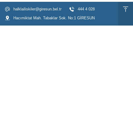
halklailiskiler@giresun.bel.tr
444 4 028
Hacımiktat Mah. Tabaklar Sok. No:1 GİRESUN