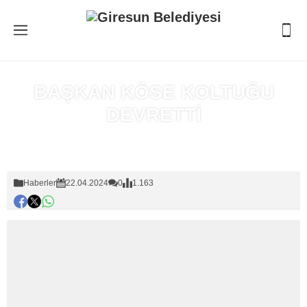
BAŞKAN KÖSE KOLTUĞU
DEVRETTİ
Anasayfa
»
Haberler
Haberler
22.04.2024
0
1.163