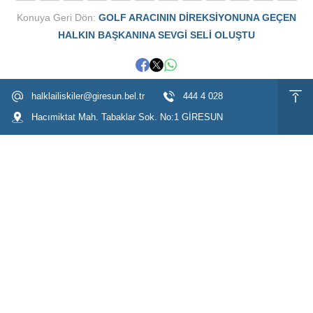
Konuya Geri Dön:
GOLF ARACININ DİREKSİYONUNA GEÇEN
HALKIN BAŞKANINA SEVGİ SELİ OLUŞTU
halklailiskiler@giresun.bel.tr
444 4 028
Hacımiktat Mah. Tabaklar Sok. No:1 GİRESUN