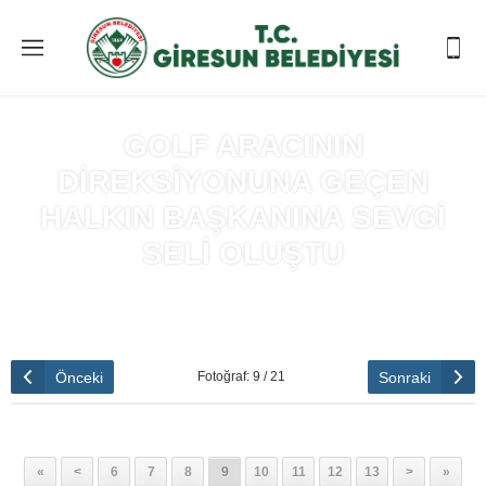
GOLF ARACININ
DİREKSİYONUNA GEÇEN
HALKIN BAŞKANINA SEVGİ
SELİ OLUŞTU
Anasayfa
»
GOLF ARACININ DİREKSİYONUNA GEÇEN HALKIN
BAŞKANINA SEVGİ SELİ OLUŞTU
Önceki
Sonraki
Fotoğraf: 9 / 21
«
<
6
7
8
9
10
11
12
13
>
»