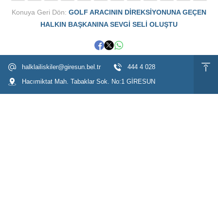
Konuya Geri Dön:
GOLF ARACININ DİREKSİYONUNA GEÇEN
HALKIN BAŞKANINA SEVGİ SELİ OLUŞTU
halklailiskiler@giresun.bel.tr
444 4 028
Hacımiktat Mah. Tabaklar Sok. No:1 GİRESUN