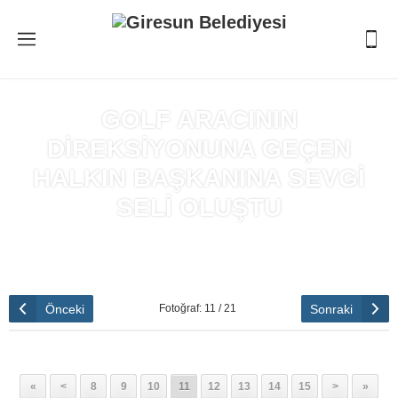
GOLF ARACININ
DİREKSİYONUNA GEÇEN
HALKIN BAŞKANINA SEVGİ
SELİ OLUŞTU
Anasayfa
»
GOLF ARACININ DİREKSİYONUNA GEÇEN HALKIN
BAŞKANINA SEVGİ SELİ OLUŞTU
Önceki
Sonraki
Fotoğraf: 11 / 21
«
<
8
9
10
11
12
13
14
15
>
»