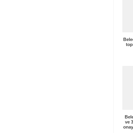
Bele
top
Bele
ve 3
onay