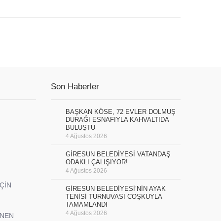
Son Haberler
BAŞKAN KÖSE, 72 EVLER DOLMUŞ
DURAĞI ESNAFIYLA KAHVALTIDA
BULUŞTU
4 Ağustos 2026
GİRESUN BELEDİYESİ VATANDAŞ
ODAKLI ÇALIŞIYOR!
4 Ağustos 2026
İÇİN
GİRESUN BELEDİYESİ’NİN AYAK
TENİSİ TURNUVASI COŞKUYLA
TAMAMLANDI
4 Ağustos 2026
ENEN