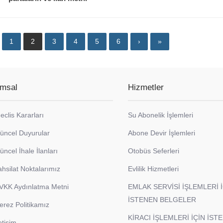
1
2
3
4
5
6
›
»
msal
Hizmetler
eclis Kararları
Su Abonelik İşlemleri
üncel Duyurular
Abone Devir İşlemleri
üncel İhale İlanları
Otobüs Seferleri
ahsilat Noktalarımız
Evlilik Hizmetleri
VKK Aydınlatma Metni
EMLAK SERVİSİ İŞLEMLERİ 
İSTENEN BELGELER
erez Politikamız
KİRACI İŞLEMLERİ İÇİN İST
etişim