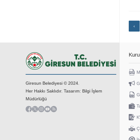
‹
Kuru
M
Giresun Belediyesi © 2024.
G
Her Hakkı Saklıdır. Tasarım: Bilgi İşlem
G
Müdürlüğü
T
K
Ç
İl