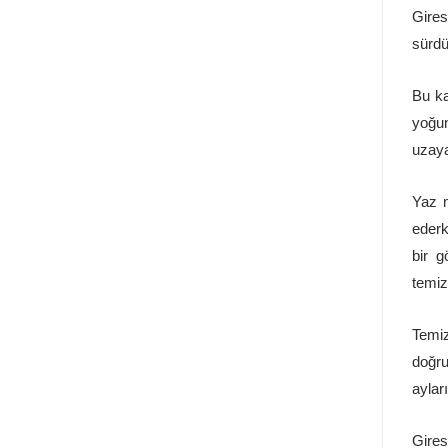
Gire
sürdü
Bu ka
yoğun
uzayan
Yaz m
ederk
bir g
temiz
Temiz
doğru
aylar
Gires