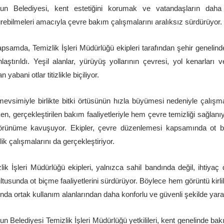
sun Belediyesi, kent estetiğini korumak ve vatandaşların daha 
rebilmeleri amacıyla çevre bakım çalışmalarını aralıksız sürdürüyor.
psamda, Temizlik İşleri Müdürlüğü ekipleri tarafından şehir genelinde
laştırıldı. Yeşil alanlar, yürüyüş yollarının çevresi, yol kenarlar
 yabani otlar titizlikle biçiliyor.
evsimiyle birlikte bitki örtüsünün hızla büyümesi nedeniyle çalışm
en, gerçekleştirilen bakım faaliyetleriyle hem çevre temizliği sağlanı
örünüme kavuşuyor. Ekipler, çevre düzenlemesi kapsamında ot biç
lik çalışmalarını da gerçekleştiriyor.
lik İşleri Müdürlüğü ekipleri, yalnızca sahil bandında değil, ihtiy
ltusunda ot biçme faaliyetlerini sürdürüyor. Böylece hem görüntü kirli
ında ortak kullanım alanlarından daha konforlu ve güvenli şekilde yara
un Belediyesi Temizlik İşleri Müdürlüğü yetkilileri, kent genelinde ba