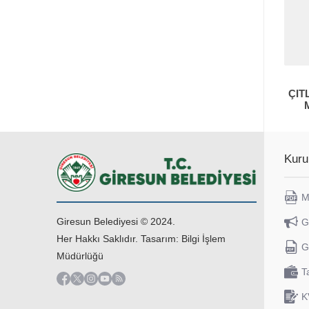
ÇIT
Kuru
M
Giresun Belediyesi © 2024.
G
Her Hakkı Saklıdır. Tasarım: Bilgi İşlem
G
Müdürlüğü
T
K