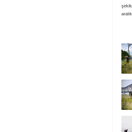
şekil
aralı