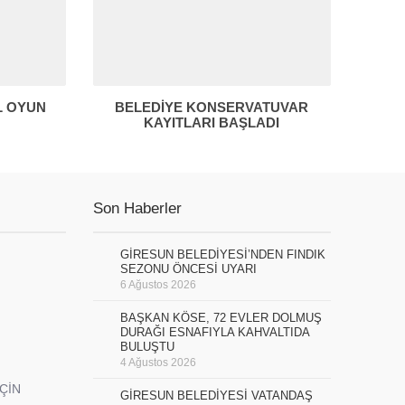
L OYUN
BELEDİYE KONSERVATUVAR
KAYITLARI BAŞLADI
Son Haberler
GİRESUN BELEDİYESİ’NDEN FINDIK
SEZONU ÖNCESİ UYARI
6 Ağustos 2026
BAŞKAN KÖSE, 72 EVLER DOLMUŞ
DURAĞI ESNAFIYLA KAHVALTIDA
BULUŞTU
4 Ağustos 2026
İÇİN
GİRESUN BELEDİYESİ VATANDAŞ