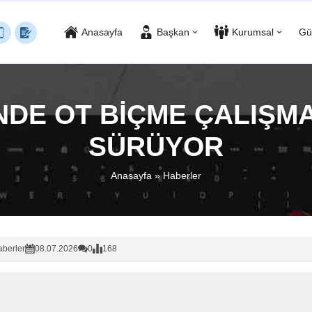
Anasayfa
Başkan
Kurumsal
Gü
NDE OT BİÇME ÇALIŞMA
SÜRÜYOR
Anasayfa
»
Haberler
berler
08.07.2026
0
168