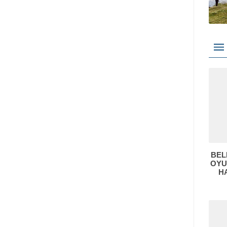
BEL
OYU
H