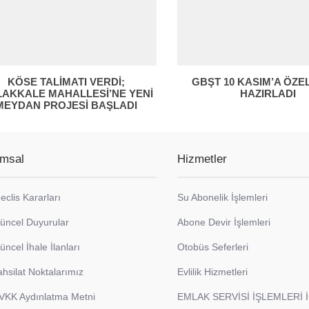
KÖSE TALİMATI VERDİ;
GBŞT 10 KASIM’A ÖZE
LAKKALE MAHALLESİ’NE YENİ
HAZIRLADI
MEYDAN PROJESİ BAŞLADI
msal
Hizmetler
eclis Kararları
Su Abonelik İşlemleri
üncel Duyurular
Abone Devir İşlemleri
üncel İhale İlanları
Otobüs Seferleri
ahsilat Noktalarımız
Evlilik Hizmetleri
VKK Aydınlatma Metni
EMLAK SERVİSİ İŞLEMLERİ 