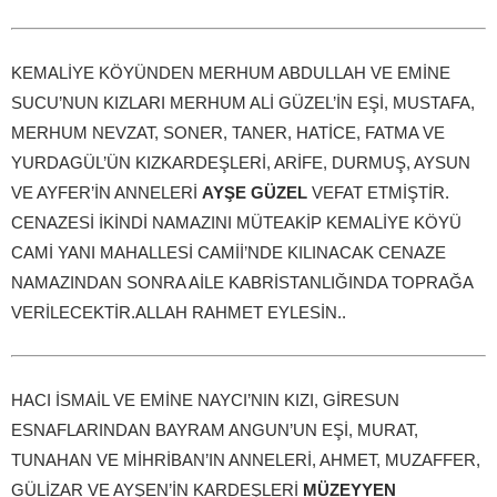
KEMALİYE KÖYÜNDEN MERHUM ABDULLAH VE EMİNE
SUCU’NUN KIZLARI MERHUM ALİ GÜZEL’İN EŞİ, MUSTAFA,
MERHUM NEVZAT, SONER, TANER, HATİCE, FATMA VE
YURDAGÜL’ÜN KIZKARDEŞLERİ, ARİFE, DURMUŞ, AYSUN
VE AYFER’İN ANNELERİ
AYŞE GÜZEL
VEFAT ETMİŞTİR.
CENAZESİ İKİNDİ NAMAZINI MÜTEAKİP KEMALİYE KÖYÜ
CAMİ YANI MAHALLESİ CAMİİ’NDE KILINACAK CENAZE
NAMAZINDAN SONRA AİLE KABRİSTANLIĞINDA TOPRAĞA
VERİLECEKTİR.ALLAH RAHMET EYLESİN..
HACI İSMAİL VE EMİNE NAYCI’NIN KIZI, GİRESUN
ESNAFLARINDAN BAYRAM ANGUN’UN EŞİ, MURAT,
TUNAHAN VE MİHRİBAN’IN ANNELERİ, AHMET, MUZAFFER,
GÜLİZAR VE AYŞEN’İN KARDEŞLERİ
MÜZEYYEN