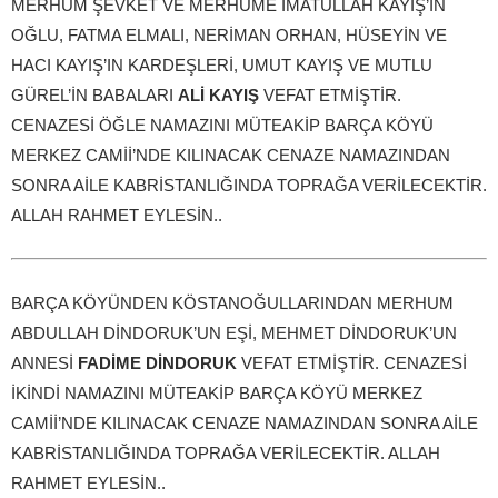
MERHUM ŞEVKET VE MERHUME İMATULLAH KAYIŞ’IN
OĞLU, FATMA ELMALI, NERİMAN ORHAN, HÜSEYİN VE
HACI KAYIŞ’IN KARDEŞLERİ, UMUT KAYIŞ VE MUTLU
GÜREL’İN BABALARI
ALİ KAYIŞ
VEFAT ETMİŞTİR.
CENAZESİ ÖĞLE NAMAZINI MÜTEAKİP BARÇA KÖYÜ
MERKEZ CAMİİ’NDE KILINACAK CENAZE NAMAZINDAN
SONRA AİLE KABRİSTANLIĞINDA TOPRAĞA VERİLECEKTİR.
ALLAH RAHMET EYLESİN..
BARÇA KÖYÜNDEN KÖSTANOĞULLARINDAN MERHUM
ABDULLAH DİNDORUK’UN EŞİ, MEHMET DİNDORUK’UN
ANNESİ
FADİME DİNDORUK
VEFAT ETMİŞTİR. CENAZESİ
İKİNDİ NAMAZINI MÜTEAKİP BARÇA KÖYÜ MERKEZ
CAMİİ’NDE KILINACAK CENAZE NAMAZINDAN SONRA AİLE
KABRİSTANLIĞINDA TOPRAĞA VERİLECEKTİR. ALLAH
RAHMET EYLESİN..