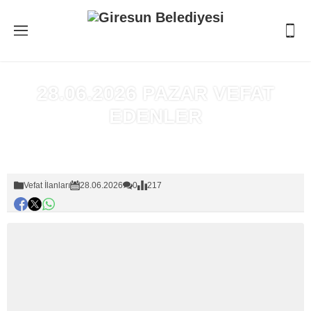
28.06.2026 PAZAR VEFAT
EDENLER
Anasayfa
»
Vefat İlanları
Vefat İlanları
28.06.2026
0
217