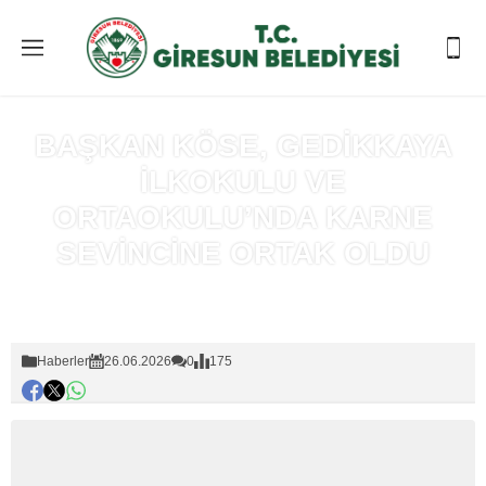
BAŞKAN KÖSE, GEDİKKAYA
İLKOKULU VE
ORTAOKULU’NDA KARNE
SEVİNCİNE ORTAK OLDU
Anasayfa
»
Haberler
Haberler
26.06.2026
0
175