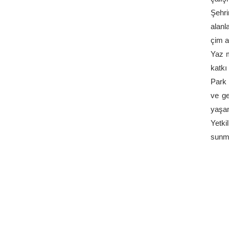
Şehri
alanl
çim a
Yaz m
katkı
Park 
ve ge
yaşam
Yetki
sunma