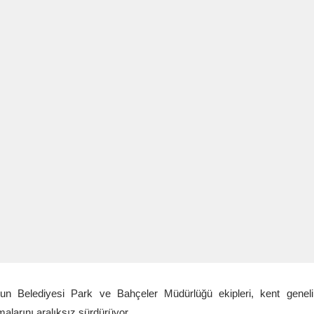
sun Belediyesi Park ve Bahçeler Müdürlüğü ekipleri, kent genel
malarını aralıksız sürdürüyor.