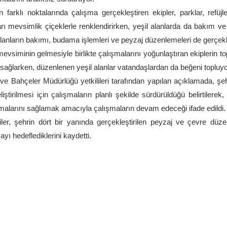
n farklı noktalarında çalışma gerçekleştiren ekipler, parklar, refü
arı mevsimlik çiçeklerle renklendirirken, yeşil alanlarda da bakım 
lanların bakımı, budama işlemleri ve peyzaj düzenlemeleri de gerçekleş
evsiminin gelmesiyle birlikte çalışmalarını yoğunlaştıran ekiplerin to
 sağlarken, düzenlenen yeşil alanlar vatandaşlardan da beğeni topluyo
ve Bahçeler Müdürlüğü yetkilileri tarafından yapılan açıklamada, şe
liştirilmesi için çalışmaların planlı şekilde sürdürüldüğü belirtilere
alarını sağlamak amacıyla çalışmaların devam edeceği ifade edildi.
liler, şehrin dört bir yanında gerçekleştirilen peyzaj ve çevre düze
yı hedeflediklerini kaydetti.