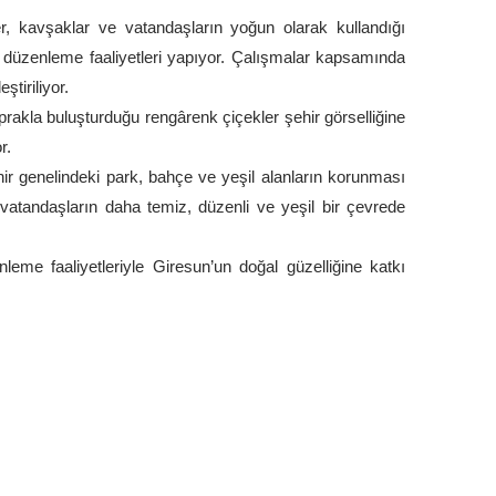
jler, kavşaklar ve vatandaşların yoğun olarak kullandığı
ve düzenleme faaliyetleri yapıyor. Çalışmalar kapsamında
tiriliyor.
prakla buluşturduğu rengârenk çiçekler şehir görselliğine
r.
hir genelindeki park, bahçe ve yeşil alanların korunması
k, vatandaşların daha temiz, düzenli ve yeşil bir çevrede
nleme faaliyetleriyle Giresun’un doğal güzelliğine katkı