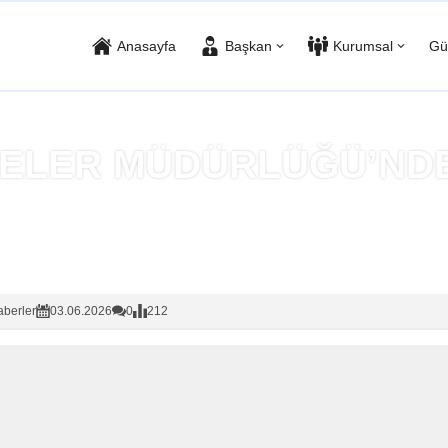
Anasayfa
Başkan
Kurumsal
Gü
ELER MÜDÜRLÜĞÜ’NDE
Anasayfa
»
Haberler
berler
03.06.2026
0
212