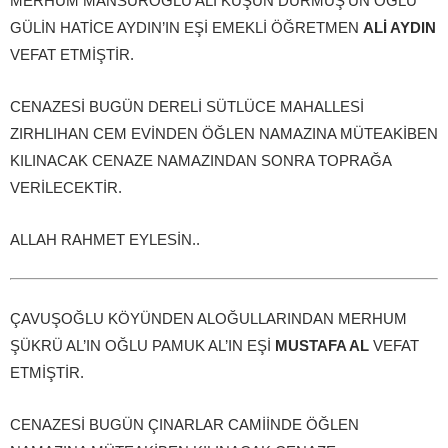
MERHUM MANSUROĞLU ALİ KUŞUN DURMUŞ’UN OĞLU
GÜLİN HATİCE AYDIN’IN EŞİ EMEKLİ ÖĞRETMEN
ALİ AYDIN
VEFAT ETMİŞTİR.
CENAZESİ BUGÜN DERELİ SÜTLÜCE MAHALLESİ
ZIRHLIHAN CEM EVİNDEN ÖĞLEN NAMAZINA MÜTEAKİBEN
KILINACAK CENAZE NAMAZINDAN SONRA TOPRAĞA
VERİLECEKTİR.
ALLAH RAHMET EYLESİN..
ÇAVUŞOĞLU KÖYÜNDEN ALOĞULLARINDAN MERHUM
ŞÜKRÜ AL’IN OĞLU PAMUK AL’IN EŞİ
MUSTAFA AL
VEFAT
ETMİŞTİR.
CENAZESİ BUGÜN ÇINARLAR CAMİİNDE ÖĞLEN