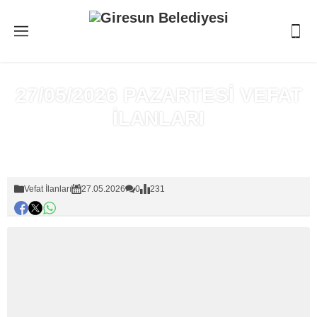
27/05/2026 PAZARTESİ VEFAT
İLANLARI
Anasayfa
»
Vefat İlanları
Vefat İlanları
27.05.2026
0
231