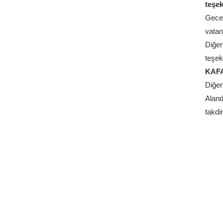
teşek
Gece 
vatan
Diğer
teşekk
KAF
Diğer
Aland
takdi