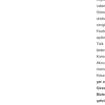
vatan
Gires
unutu
sevgi
Festi
aydın
Türk 
binle
Kons
Aksu 
memnu
Köse
yer e
Gires
Bizle
şehr