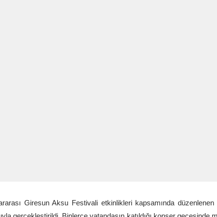
ararası Giresun Aksu Festivali etkinlikleri kapsamında düzenlene
yla gerçekleştirildi. Binlerce vatandaşın katıldığı konser gecesinde