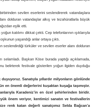
rbirinden sevilen eserlerini seslendirerek vatandaşlara
anı dolduran vatandaşlar alkış ve tezahüratlarla büyük
ğızdan eşlik etti.
 yoğun katılımı dikkat çekti. Cep telefonlarının ışıklarıyla
kunun yaşandığı anlar ortaya çıktı.
seslendirdiği türküler ve sevilen eserler alanı dolduran
ı selamladı. Başkan Köse burada yaptığı açıklamada,
nu belirterek festivale gösterilen yoğun ilgiden duyduğu
duyuyoruz. Sanatıyla yıllardır milyonların gönlünde
ün en önemli değerlerini kuşaktan kuşağa taşımıştır.
nlarıyla Karadeniz’in en özel şehirlerinden biridir.
üyük önem veriyor, kentimizi sanatın ve festivallerin
imize renk katan değerli sanatçımız Selda Bağcan’a