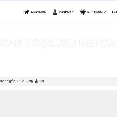
Anasayfa
Başkan
Kurumsal
Gü
CAN COŞKUSU MEYDA
Anasayfa
»
Haberler
berler
20.05.2026
0
238