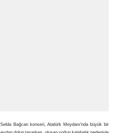
n Selda Bağcan konseri, Atatürk Meydanı’nda büyük bir
 meydan dolup taşarken, oluşan yoğun kalabalık nedeniyle