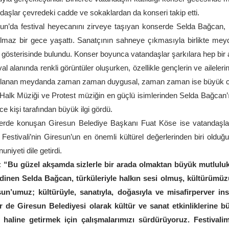
daşlar çevredeki cadde ve sokaklardan da konseri takip etti.
un’da festival heyecanını zirveye taşıyan konserde Selda Bağcan, bi
lmaz bir gece yaşattı. Sanatçının sahneye çıkmasıyla birlikte meyd
 gösterisinde bulundu. Konser boyunca vatandaşlar şarkılara hep bir a
val alanında renkli görüntüler oluşurken, özellikle gençlerin ve ailelerin
lanan meydanda zaman zaman duygusal, zaman zaman ise büyük coş
Halk Müziği ve Protest müziğin en güçlü isimlerinden Selda Bağcan’ın 
rce kişi tarafından büyük ilgi gördü.
erde konuşan Giresun Belediye Başkanı Fuat Köse ise vatandaşlar
Festivali’nin Giresun’un en önemli kültürel değerlerinden biri olduğu
niyeti dile getirdi.
:
“Bu güzel akşamda sizlerle bir arada olmaktan büyük mutluluk 
dinen Selda Bağcan, türküleriyle halkın sesi olmuş, kültürümüz
un’umuz; kültürüyle, sanatıyla, doğasıyla ve misafirperver insa
r de Giresun Belediyesi olarak kültür ve sanat etkinliklerine b
i haline getirmek için çalışmalarımızı sürdürüyoruz. Festival