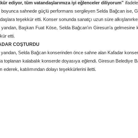
kür ediyor, tüm vatandaşlarımıza iyi eğlenceler diliyorum”
ifadele
boyunca sahnede güçlü performans sergileyen Selda Bağcan ise, G
daşlara teşekkür etti. Konser sonunda sanatçı uzun süre alkışlanırken
 yandan, Başkan Fuat Köse, Selda Bağcan’ın Giresun’a gelmesine ka
ür etti.
ADAR COŞTURDU
 yandan, Selda Bağcan konserinden önce sahne alan Kafadar konseri
a toplanan kalabalık konserde doyasıya eğlendi. Giresun Belediye B
m ederek, katılımından dolayı teşekkürlerini iletti.