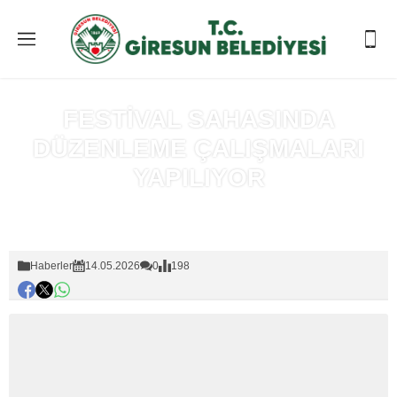
FESTİVAL SAHASINDA
DÜZENLEME ÇALIŞMALARI
YAPILIYOR
Anasayfa
»
Haberler
Haberler
14.05.2026
0
198