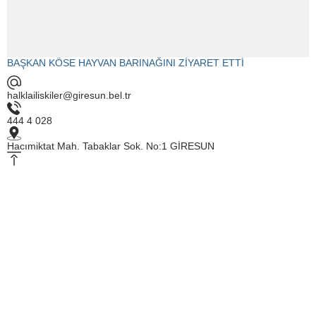
BAŞKAN KÖSE HAYVAN BARINAĞINI ZİYARET ETTİ
halklailiskiler@giresun.bel.tr
444 4 028
Hacımiktat Mah. Tabaklar Sok. No:1 GİRESUN