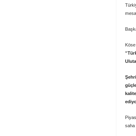
Türki
mesaj
Başka
Köse 
“Türk
Uluta
Şehr
güçl
kali
ediy
Piyas
saha 