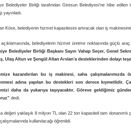
ye Belediyeler Birliği tarafından Giresun Belediyesi’ne hibe edile
ı yayınladı.
n Köse, belediyenin hizmet kapasitesini artıracak olan iş makinesinin
açıklamasında, belediyelerin hizmet üretme noktasında güçlü araç
iye Belediyeler Birliği Başkanı Sayın Vahap Seçer, Genel Sekre
ş, Ulaş Altun ve Şengül Altan Arslan’a desteklerinden dolayı te
imize kazandırılan bu iş makinesi, saha çalışmalarımızda öne
enmesi adına yapılan bu destekleri son derece kıymetlidir. 
temizi daha da yukarıya taşıyacaktır. Göreve geldiğimiz gün
oruz”
dedi.
a değeri yaklaşık 8 milyon TL olan 22 ton kapasiteli tam donanımlı pal
çalışmalarında kullanılacağı öğrenildi.