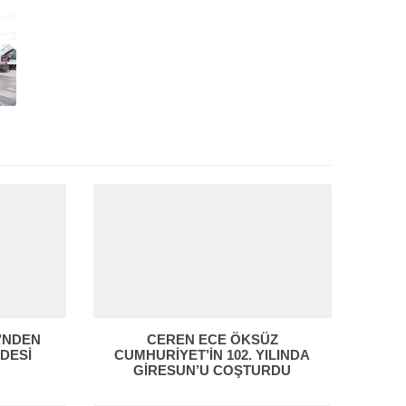
İ’NDEN
CEREN ECE ÖKSÜZ
DESİ
CUMHURİYET’İN 102. YILINDA
GİRESUN’U COŞTURDU