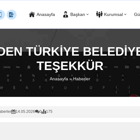
Anasayfa
Başkan
Kurumsal
Gü
EN TÜRKİYE BELEDİYE
TEŞEKKÜR
Anasayfa
»
Haberler
berler
14.05.2026
0
175