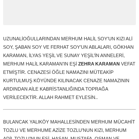
UZUNALİOĞULLARINDAN MERHUM HALİL SOY’UN KIZI ALİ
SOY, ŞABAN SOY VE FERHAT SOY’UN ABLALARI, GÖKHAN
KARAMAN, İLYAS YEŞİL VE SUNAY YEŞİL’İN ANNELERİ,
MERHUM HALİL KARAMAN’IN EŞİ
ZEHRA KARAMAN
VEFAT
ETMİŞTİR. CENAZESİ ÖĞLE NAMAZINI MÜTEAKİP
KURTULMUŞ KÖYÜNDE KILINACAK CENAZE NAMAZININ
ARDINDAN AİLE KABRİSTANLIĞINDA TOPRAĞA
VERİLECEKTİR. ALLAH RAHMET EYLESİN..
BULANCAK YALIKÖY MAHALLESİNDEN MERHUM MÜCAHİT
TOZLU VE MERHUME AZİZE TOZLU’NUN KIZI, MERHUM
ADİL TOZLU’NUN EŞİ, HASAN, MUSTAFA, OSMAN VE