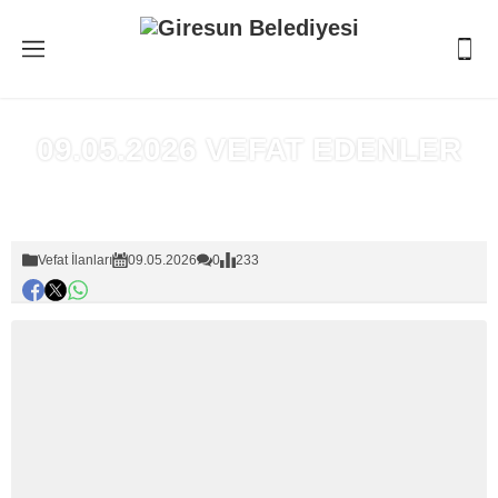
09.05.2026 VEFAT EDENLER
Anasayfa
»
Vefat İlanları
Vefat İlanları
09.05.2026
0
233