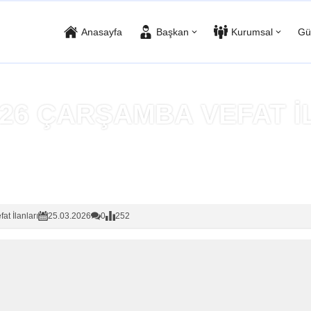
Anasayfa
Başkan
Kurumsal
Gü
2026 ÇARŞAMBA VEFAT İ
Anasayfa
»
Vefat İlanları
fat İlanları
25.03.2026
0
252