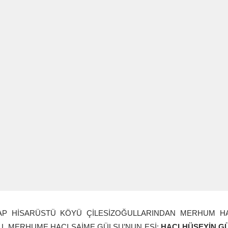
AP HİSARÜSTÜ KÖYÜ ÇİLESİZOĞULLARINDAN MERHUM 
U, MERHUME HACI SAİME GÜLSU’NUN EŞİ;
HACI HÜSEYİN 