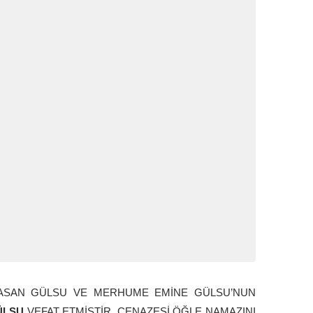
HASAN GÜLSU VE MERHUME EMİNE GÜLSU’NUN
GÜLSU
VEFAT ETMİŞTİR. CENAZESİ ÖĞLE NAMAZINI