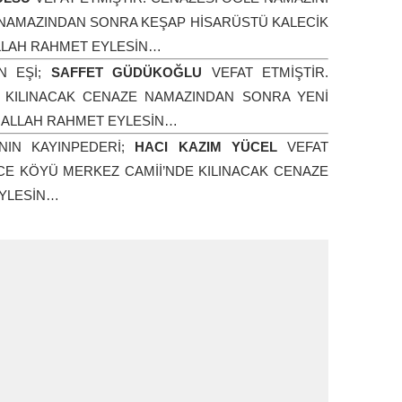
 NAMAZINDAN SONRA KEŞAP HİSARÜSTÜ KALECİK
ALLAH RAHMET EYLESİN…
N EŞİ;
SAFFET GÜDÜKOĞLU
VEFAT ETMİŞTİR.
E KILINACAK CENAZE NAMAZINDAN SONRA YENİ
. ALLAH RAHMET EYLESİN…
NIN KAYINPEDERİ;
HACI KAZIM YÜCEL
VEFAT
CE KÖYÜ MERKEZ CAMİİ’NDE KILINACAK CENAZE
EYLESİN…