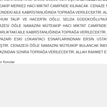
AKİP MERKEZ HACI MİKTAT CAMİİ’NDE KILINACAK CENAZE
NDEKİ AİLE KABRİSTANLIĞINDA TOPRAĞA VERİLECEKTİR. 
HUM TALİP VE HACER’İN OĞLU, SELDA GÜDÜKOĞLU’NU
AZESİ ÖĞLE NAMAZINI MÜTEAKİP HACI MİKTAT CAMİİ’ND
RLIKTAKİ AİLE KABRİSTANLIĞINDA TOPRAĞA VERİLECEKTİR
PAZARI ESKİ LOKANTACI ESNAFLARINDNAN ERSİN USTA’
ŞTİR. CENAZESİ ÖĞLE NAMAZINI MÜTEAKİP BULANCAK İNE
AZINDAN SONRA TOPRAĞA VERİLECEKTİR. ALLAH RAHMET 
r Konular