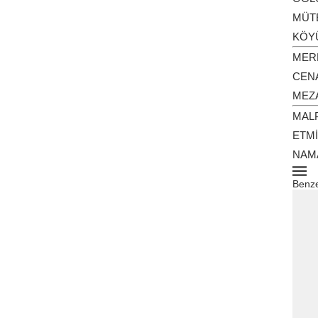
MÜTE
KÖYÜ
MER
CEN
MEZA
MAL
ETMİ
NAM
Benze