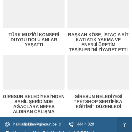
TÜRK MÜZİĞİ KONSERİ
BAŞKAN KÖSE, İSTAÇ’A AİT
DUYGU DOLU ANLAR
KATI ATIK YAKMA VE
YAŞATTI
ENERJİ ÜRETİM
TESİSLERİ’Nİ ZİYARET ETTİ
GİRESUN BELEDİYESİ’NDEN
GİRESUN BELEDİYESİ
SAHİL ŞERİDİNDE
“PETSHOP SERTİFİKA
AĞAÇLARA NEFES
EĞİTİMİ” DÜZENLEDİ
ALDIRAN ÇALIŞMA
halklailiskiler@giresun.bel.tr
444 4 028