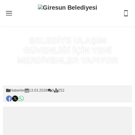
BELEDİYE ULAŞIM
GÜVENLİĞİ İÇİN YENİ
MERDİVENLER YAPIYOR
Anasayfa
»
Haberler
Haberler
13.03.2026
0
252