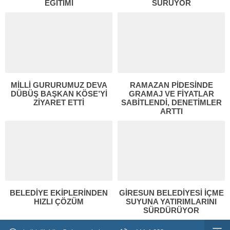
EĞİTİMİ
SÜRÜYOR
MİLLİ GURURUMUZ DEVA
RAMAZAN PİDESİNDE
DÜBÜŞ BAŞKAN KÖSE’Yİ
GRAMAJ VE FİYATLAR
ZİYARET ETTİ
SABİTLENDİ, DENETİMLER
ARTTI
BELEDİYE EKİPLERİNDEN
GİRESUN BELEDİYESİ İÇME
HIZLI ÇÖZÜM
SUYUNA YATIRIMLARINI
SÜRDÜRÜYOR