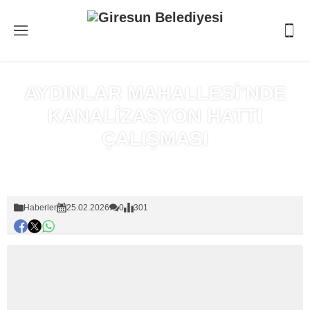
AYDINLAR MAHALLESİ’NDE
KANALİZASYON HATTI
ÇALIŞMASI
Anasayfa
»
Haberler
Haberler
25.02.2026
0
301