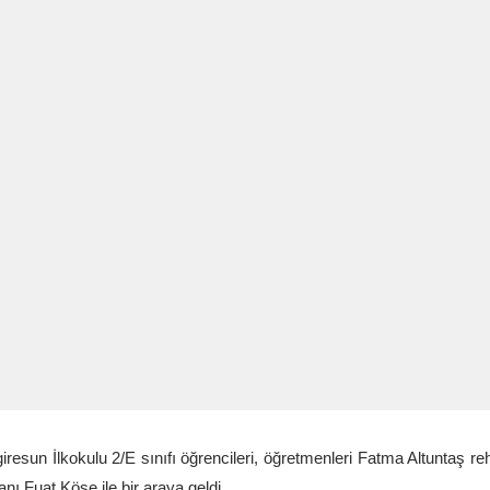
giresun İlkokulu 2/E sınıfı öğrencileri, öğretmenleri Fatma Altuntaş r
nı Fuat Köse ile bir araya geldi.