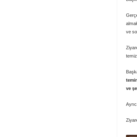
Gerçe
almak
ve so
Ziyar
temiz
Başk
temin
ve şe
Ayrıc
Ziyar