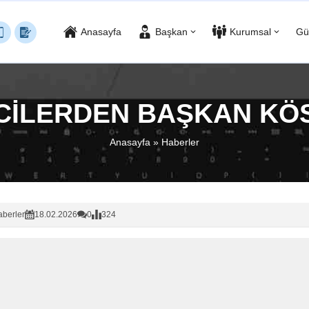
Anasayfa
Başkan
Kurumsal
Gü
CİLERDEN BAŞKAN KÖS
Anasayfa
»
Haberler
berler
18.02.2026
0
324