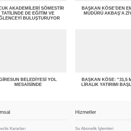
CUK AKADEMİLERİ SÖMESTİR
BAŞKAN KÖSE’DEN E
TATİLİNDE DE EĞİTİM VE
MÜDÜRÜ AKBAŞ’A Zİ
ĞLENCEYİ BULUŞTURUYOR
GİRESUN BELEDİYESİ YOL
BAŞKAN KÖSE: “31,5 
MESAİSİNDE
LİRALIK YATIRIMI BAŞL
msal
Hizmetler
eclis Kararları
Su Abonelik İşlemleri