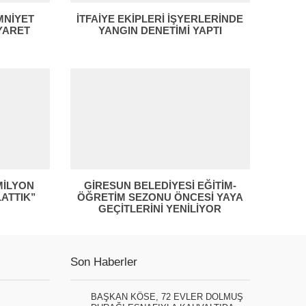
MNİYET
İTFAİYE EKİPLERİ İŞYERLERİNDE
YARET
YANGIN DENETİMİ YAPTI
MİLYON
GİRESUN BELEDİYESİ EĞİTİM-
ATTIK’’
ÖĞRETİM SEZONU ÖNCESİ YAYA
GEÇİTLERİNİ YENİLİYOR
Son Haberler
BAŞKAN KÖSE, 72 EVLER DOLMUŞ