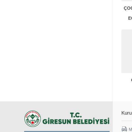
ÇO
E
Kuru
M