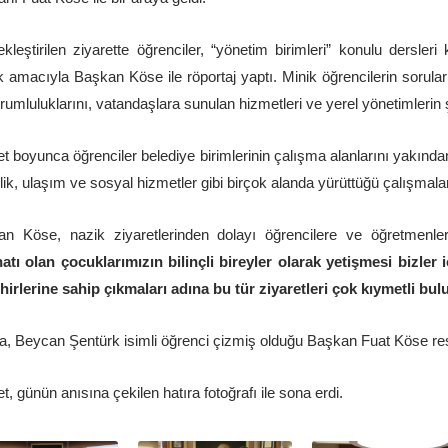
kleştirilen ziyarette öğrenciler, “yönetim birimleri” konulu dersler
 amacıyla Başkan Köse ile röportaj yaptı. Minik öğrencilerin sorular
rumluluklarını, vatandaşlara sunulan hizmetleri ve yerel yönetimlerin 
et boyunca öğrenciler belediye birimlerinin çalışma alanlarını yakından
lik, ulaşım ve sosyal hizmetler gibi birçok alanda yürüttüğü çalışmalar
an Köse, nazik ziyaretlerinden dolayı öğrencilere ve öğretmenle
atı olan çocuklarımızın bilinçli bireyler olarak yetişmesi bizler
hirlerine sahip çıkmaları adına bu tür ziyaretleri çok kıymetli b
a, Beycan Şentürk isimli öğrenci çizmiş olduğu Başkan Fuat Köse res
et, günün anısına çekilen hatıra fotoğrafı ile sona erdi.