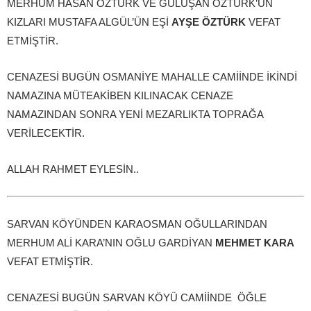
MERHUM HASAN ÖZTÜRK VE GÜLÜŞAN ÖZTÜRK’ÜN
KIZLARI MUSTAFA ALGÜL’ÜN EŞİ
AYŞE ÖZTÜRK
VEFAT
ETMİŞTİR.
CENAZESİ BUGÜN OSMANİYE MAHALLE CAMİİNDE İKİNDİ
NAMAZINA MÜTEAKİBEN KILINACAK CENAZE
NAMAZINDAN SONRA YENİ MEZARLIKTA TOPRAĞA
VERİLECEKTİR.
ALLAH RAHMET EYLESİN..
SARVAN KÖYÜNDEN KARAOSMAN OĞULLARINDAN
MERHUM ALİ KARA’NIN OĞLU GARDİYAN
MEHMET KARA
VEFAT ETMİŞTİR.
CENAZESİ BUGÜN SARVAN KÖYÜ CAMİİNDE ÖĞLE