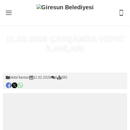
11.02.2026 ÇARŞAMBA VEFAT
İLANLARI
Anasayfa
»
Vefat İlanları
Vefat İlanları
11.02.2026
0
385