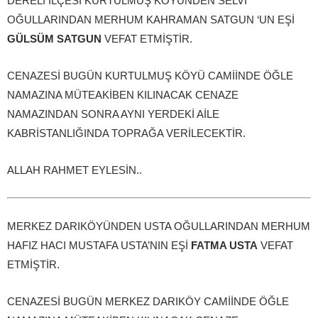
DERELİ İLÇESİ KURTULMUŞ KÖYÜNDEN SELVİ
OĞULLARINDAN MERHUM KAHRAMAN SATGUN ‘UN EŞİ
GÜLSÜM SATGUN
VEFAT ETMİŞTİR.
CENAZESİ BUGÜN KURTULMUŞ KÖYÜ CAMİİNDE ÖĞLE
NAMAZINA MÜTEAKİBEN KILINACAK CENAZE
NAMAZINDAN SONRA AYNI YERDEKİ AİLE
KABRİSTANLIĞINDA TOPRAĞA VERİLECEKTİR.
ALLAH RAHMET EYLESİN..
MERKEZ DARIKÖYÜNDEN USTA OĞULLARINDAN MERHUM
HAFIZ HACI MUSTAFA USTA’NIN EŞİ
FATMA USTA
VEFAT
ETMİŞTİR.
CENAZESİ BUGÜN MERKEZ DARIKÖY CAMİİNDE ÖĞLE