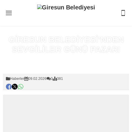
GİRESUN BELEDİYESİ’NDEN
SEVGİLİLER GÜNÜ PAZARI
Anasayfa
»
Haberler
Haberler
09.02.2026
0
381