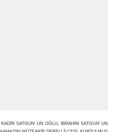
 KADİR SATGUN’ UN OĞLU, İBRAHİM SATGUN’ UN
NAMAZINI MÜTEAKİP DERELİ İLÇESİ, KURTULMUŞ