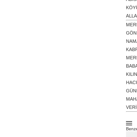
KÖY
ALLA
MER
GÖN
NAM
KABR
MER
BAB
KILI
HAC
GÜN
MAH
VERİ
Benze