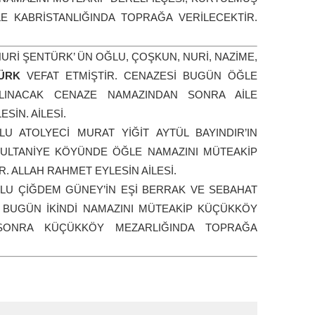
E KABRİSTANLIĞINDA TOPRAĞA VERİLECEKTİR.
İ ŞENTÜRK’ ÜN OĞLU, ÇOŞKUN, NURİ, NAZİME,
ÜRK
VEFAT ETMİŞTİR. CENAZESİ BUGÜN ÖĞLE
LINACAK CENAZE NAMAZINDAN SONRA AİLE
SİN. AİLESİ.
U ATOLYECİ MURAT YİĞİT AYTÜL BAYINDIR’IN
SULTANİYE KÖYÜNDE ÖĞLE NAMAZINI MÜTEAKİP
 ALLAH RAHMET EYLESİN AİLESİ.
U ÇİĞDEM GÜNEY’İN EŞİ BERRAK VE SEBAHAT
İ BUGÜN İKİNDİ NAMAZINI MÜTEAKİP KÜÇÜKKÖY
 SONRA KÜÇÜKKÖY MEZARLIĞINDA TOPRAĞA