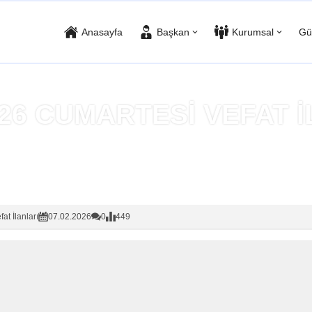
Anasayfa
Başkan
Kurumsal
Gü
026 CUMARTESİ VEFAT 
Anasayfa
»
Vefat İlanları
fat İlanları
07.02.2026
0
449