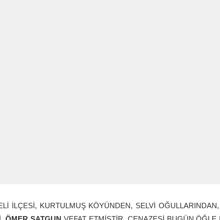
Lİ İLÇESİ, KURTULMUŞ KÖYÜNDEN, SELVİ OĞULLARINDAN,
İ,
ÖMER SATGUN
VEFAT ETMİŞTİR. CENAZESİ BUGÜN ÖĞLE 