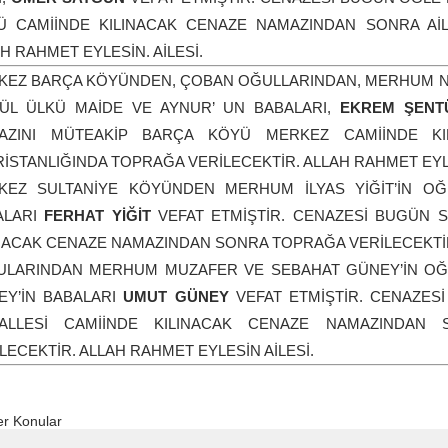
Ü CAMİİNDE KILINACAK CENAZE NAMAZINDAN SONRA AİL
H RAHMET EYLESİN. AİLESİ.
KEZ BARÇA KÖYÜNDEN, ÇOBAN OĞULLARINDAN, MERHUM NUR
ÜL ÜLKÜ MAİDE VE AYNUR’ UN BABALARI,
EKREM ŞENT
AZINI MÜTEAKİP BARÇA KÖYÜ MERKEZ CAMİİNDE KI
İSTANLIĞINDA TOPRAĞA VERİLECEKTİR. ALLAH RAHMET EYLE
KEZ SULTANİYE KÖYÜNDEN MERHUM İLYAS YİĞİT’İN OĞL
ALARI
FERHAT YİĞİT
VEFAT ETMİŞTİR. CENAZESİ BUGÜN 
NACAK CENAZE NAMAZINDAN SONRA TOPRAĞA VERİLECEKTİR.
ULARINDAN MERHUM MUZAFER VE SEBAHAT GÜNEY’İN OĞL
EY’İN BABALARI
UMUT GÜNEY
VEFAT ETMİŞTİR. CENAZES
ALLESİ CAMİİNDE KILINACAK CENAZE NAMAZINDAN
LECEKTİR. ALLAH RAHMET EYLESİN AİLESİ.
r Konular