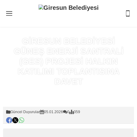
GİRESUN BELEDİYESİ
GÜNEŞ ENERJİ SANTRALİ
(GES) PROJESİ HALKIN
KATILIMI TOPLANTISINA
DAVET
Anasayfa
»
Güncel Duyurular
Güncel Duyurular
05.01.2026
0
359