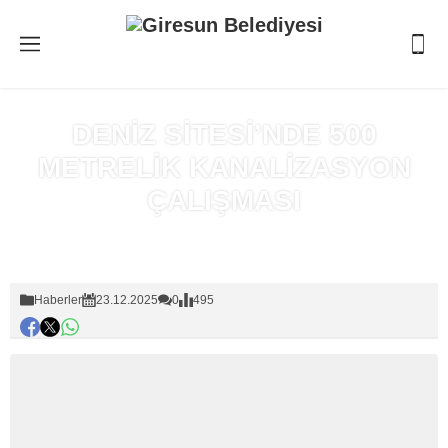
DENİZ SİTESİ’NDE 500
METRELİK KANALİZASYON
ÇALIŞMASI
Anasayfa
»
Haberler
Haberler
23.12.2025
0
495