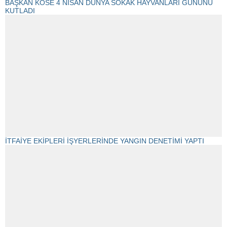
BAŞKAN KÖSE 4 NİSAN DÜNYA SOKAK HAYVANLARI GÜNÜNÜ
KUTLADI
İTFAİYE EKİPLERİ İŞYERLERİNDE YANGIN DENETİMİ YAPTI