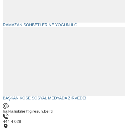
RAMAZAN SOHBETLERİNE YOĞUN İLGİ
BAŞKAN KÖSE SOSYAL MEDYADA ZİRVEDE!
halklailiskiler@giresun.bel.tr
444 4 028