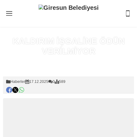
KALDIRIM İŞGALİNE ÖDÜN
VERİLMİYOR
Anasayfa
»
Haberler
Haberler
17.12.2025
0
589