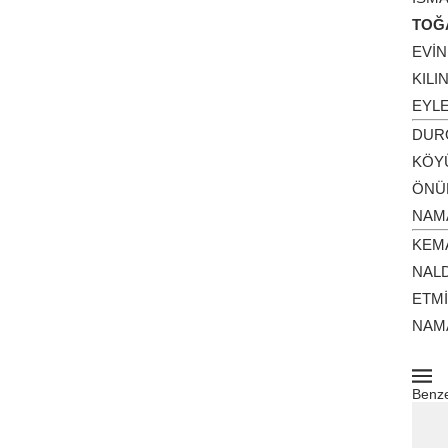
TO
EVİN
KIL
EYLE
DUR
KÖY
ÖNÜ
NAMA
KEM
NALD
ETM
NAMA
Benze