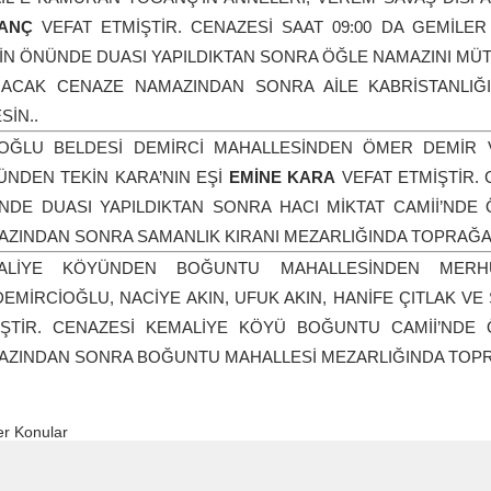
ĞANÇ
VEFAT ETMİŞTİR. CENAZESİ SAAT 09:00 DA GEMİLE
İN ÖNÜNDE DUASI YAPILDIKTAN SONRA ÖĞLE NAMAZINI MÜT
INACAK CENAZE NAMAZINDAN SONRA AİLE KABRİSTANLIĞ
SİN..
OĞLU BELDESİ DEMİRCİ MAHALLESİNDEN ÖMER DEMİR V
ÜNDEN TEKİN KARA’NIN EŞİ
EMİNE KARA
VEFAT ETMİŞTİR.
NDE DUASI YAPILDIKTAN SONRA HACI MİKTAT CAMİİ’NDE
ZINDAN SONRA SAMANLIK KIRANI MEZARLIĞINDA TOPRAĞA 
ALİYE KÖYÜNDEN BOĞUNTU MAHALLESİNDEN MERH
EMİRCİOĞLU, NACİYE AKIN, UFUK AKIN, HANİFE ÇITLAK VE
İŞTİR. CENAZESİ KEMALİYE KÖYÜ BOĞUNTU CAMİİ’NDE 
ZINDAN SONRA BOĞUNTU MAHALLESİ MEZARLIĞINDA TOPRA
r Konular