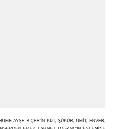
UME AYŞE BİÇER’İN KIZI, ŞÜKÜR, ÜMİT, ENVER,
ANSERDEN EMEKLİ AHMET TOĞANÇ’IN EŞİ
EMİNE