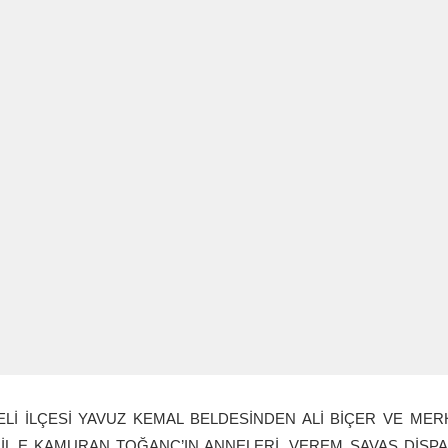
Lİ İLÇESİ YAVUZ KEMAL BELDESİNDEN ALİ BİÇER VE MERH
AİL E KAMURAN TOĞANÇ’IN ANNELERİ, VEREM SAVAŞ DİSP