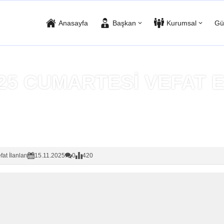
Anasayfa
Başkan
Kurumsal
Gü
025 CUMARTESİ VEFAT
Anasayfa
»
Vefat İlanları
fat İlanları
15.11.2025
0
420