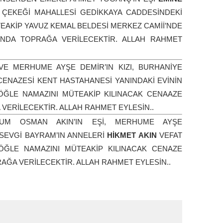
R ÇEKEĞİ MAHALLESİ GEDİKKAYA CADDESİNDEKİ
EAKİP YAVUZ KEMAL BELDESİ MERKEZ CAMİİ’NDE
INDA TOPRAĞA VERİLECEKTİR. ALLAH RAHMET
E MERHUME AYŞE DEMİR’IN KIZI, BURHANİYE
 CENAZESİ KENT HASTAHANESİ YANINDAKİ EVİNİN
 ÖĞLE NAMAZINI MÜTEAKİP KILINACAK CENAAZE
VERİLECEKTİR. ALLAH RAHMET EYLESİN..
UM OSMAN AKIN’IN EŞİ, MERHUME AYŞE
 SEVGİ BAYRAM’IN ANNELERİ
HİKMET AKIN
VEFAT
ÖĞLE NAMAZINI MÜTEAKİP KILINACAK CENAZE
ĞA VERİLECEKTİR. ALLAH RAHMET EYLESİN..