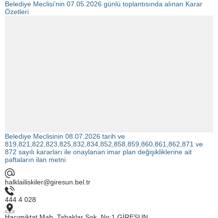
Belediye Meclisi’nin 07.05.2026 günlü toplantısında alınan Karar
Özetleri
Belediye Meclisinin 08.07.2026 tarih ve
819,821,822,823,825,832,834,852,858,859,860,861,862,871 ve
872 sayılı kararları ile onaylanan imar plan değişikliklerine ait
paftaların ilan metni
halklailiskiler@giresun.bel.tr
444 4 028
Hacımiktat Mah. Tabaklar Sok. No:1 GİRESUN