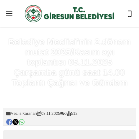
Belediye Meclisi’nin 2.dönem
mutat 2025/Kasım ayı
toplantısı 05.11.2025
Çarşamba günü saat 14.00
Toplantı Çağrısı ve Gündem
Anasayfa
»
Meclis Kararları
Meclis Kararları
03.11.2025
0
512