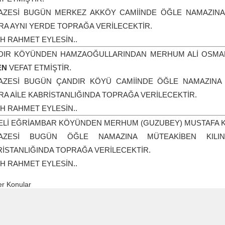
AZESİ BUGÜN MERKEZ AKKÖY CAMİİNDE ÖĞLE NAMAZINA
A AYNI YERDE TOPRAĞA VERİLECEKTİR.
H RAHMET EYLESİN..
DIR KÖYÜNDEN HAMZAOĞULLARINDAN MERHUM ALİ OSMA
EN
VEFAT ETMİŞTİR.
AZESİ BUGÜN ÇANDIR KÖYÜ CAMİİNDE ÖĞLE NAMAZINA 
A AİLE KABRİSTANLIĞINDA TOPRAĞA VERİLECEKTİR.
H RAHMET EYLESİN..
ELİ EĞRİAMBAR KÖYÜNDEN MERHUM (GUZUBEY) MUSTAFA K
AZESİ BUGÜN ÖĞLE NAMAZINA MÜTEAKİBEN KILI
İSTANLIĞINDA TOPRAĞA VERİLECEKTİR.
H RAHMET EYLESİN..
r Konular