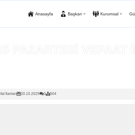
Anasayfa
Başkan
Kurumsal
Gü
025 PAZARTESİ VEFAAT 
Anasayfa
»
Vefat İlanları
fat İlanları
20.10.2025
0
504