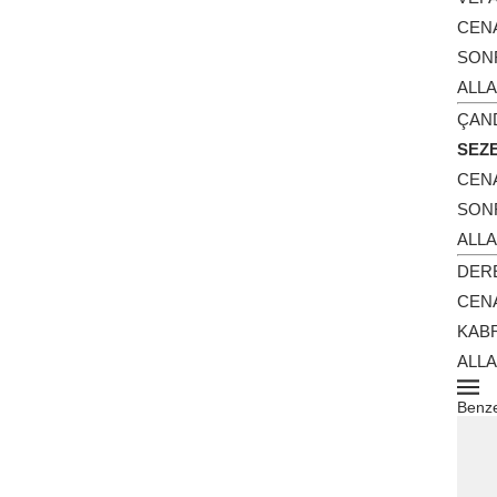
CEN
SONR
ALLA
ÇAN
SEZ
CEN
SONR
ALLA
DER
CEN
KABR
ALLA
Benze