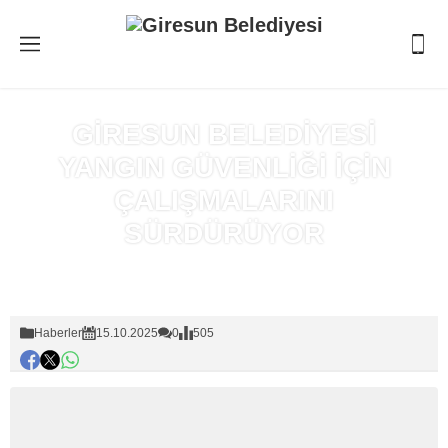
GİRESUN BELEDİYESİ
YANGIN GÜVENLİĞİ İÇİN
ÇALIŞMALARINI
SÜRDÜRÜYOR
Anasayfa
»
Haberler
Haberler
15.10.2025
0
505