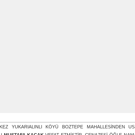
KEZ YUKARIALINLI KÖYÜ BOZTEPE MAHALLESİNDEN U
LU
MUSTAFA KAÇAK
VEFAT ETMİŞTİR. CENAZESİ ÖĞLE NAMA