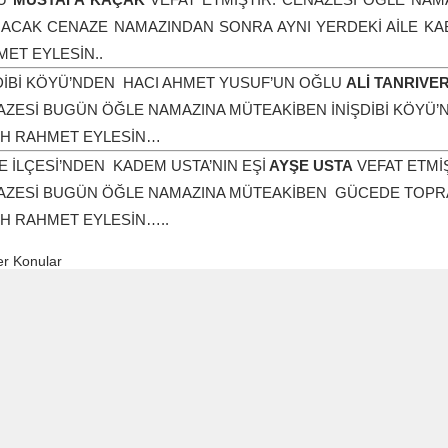
NACAK CENAZE NAMAZINDAN SONRA AYNI YERDEKİ AİLE KA
ET EYLESİN..
DİBİ KÖYÜ’NDEN HACI AHMET YUSUF’UN OĞLU
ALİ TANRIVER
ZESİ BUGÜN ÖĞLE NAMAZINA MÜTEAKİBEN İNİŞDİBİ KÖYÜ’
AH RAHMET EYLESİN…
 İLÇESİ’NDEN KADEM USTA’NIN EŞİ
AYŞE USTA
VEFAT ETMİŞ
AZESİ BUGÜN ÖĞLE NAMAZINA MÜTEAKİBEN GÜCEDE TOPRA
H RAHMET EYLESİN…..
r Konular