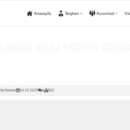
Anasayfa
Başkan
Kurumsal
Gü
0.2025 SALI VEFAT ED
Anasayfa
»
Vefat İlanları
fat İlanları
14.10.2025
0
502