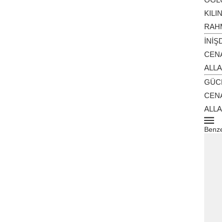
KILI
RAHM
İNİŞ
CENA
ALL
GÜCE
CEN
ALLA
Benze