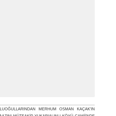
SLUOĞULLARINDAN MERHUM OSMAN KAÇAK’IN
AZINI MÜTEAKİP YUKARIALINLI KÖYÜ CAMİİ’NDE