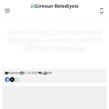
GİRESUN BELEDİYESİ’NDEN
İNGİLİZCE A1 VE B1 SEVİYE
EĞİTİM PROGRAMI
Anasayfa
»
Haberler
Haberler
07.10.2025
0
589