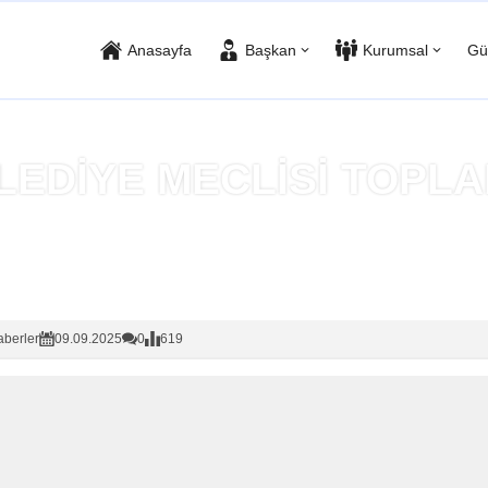
Anasayfa
Başkan
Kurumsal
Gü
LEDİYE MECLİSİ TOPLA
Anasayfa
»
Haberler
berler
09.09.2025
0
619