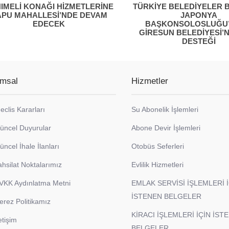
IMELİ KONAĞI HİZMETLERİNE
TÜRKİYE BELEDİYELER B
APU MAHALLESİ’NDE DEVAM
JAPONYA
EDECEK
BAŞKONSOLOSLUĞU
GİRESUN BELEDİYESİ’
DESTEĞİ
msal
Hizmetler
eclis Kararları
Su Abonelik İşlemleri
üncel Duyurular
Abone Devir İşlemleri
üncel İhale İlanları
Otobüs Seferleri
ahsilat Noktalarımız
Evlilik Hizmetleri
VKK Aydınlatma Metni
EMLAK SERVİSİ İŞLEMLERİ 
İSTENEN BELGELER
erez Politikamız
KİRACI İŞLEMLERİ İÇİN İST
etişim
BELGELER