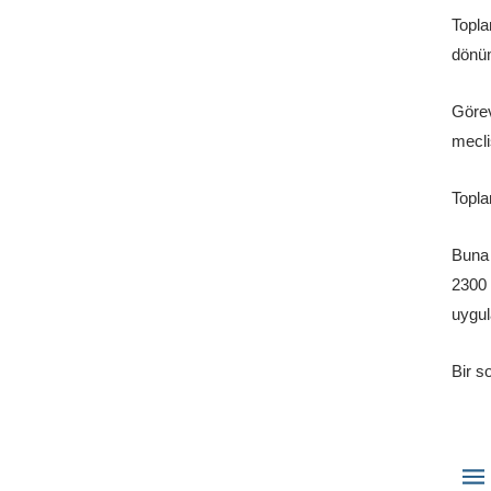
Topla
dönüm
Görev
meclis
Topla
Buna 
2300 
uygul
Bir s