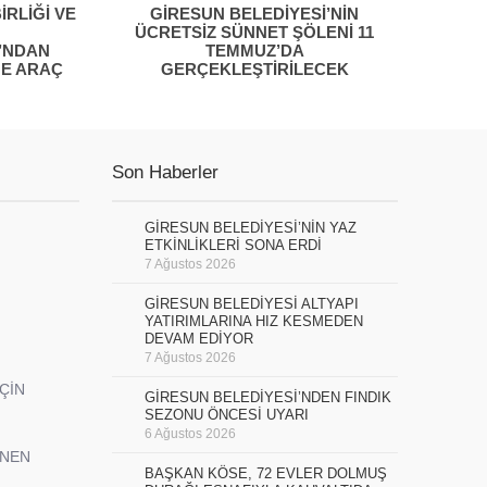
İRLİĞİ VE
GİRESUN BELEDİYESİ’NİN
ÜCRETSİZ SÜNNET ŞÖLENİ 11
’NDAN
TEMMUZ’DA
NE ARAÇ
GERÇEKLEŞTİRİLECEK
Son Haberler
GİRESUN BELEDİYESİ’NİN YAZ
ETKİNLİKLERİ SONA ERDİ
7 Ağustos 2026
GİRESUN BELEDİYESİ ALTYAPI
YATIRIMLARINA HIZ KESMEDEN
DEVAM EDİYOR
7 Ağustos 2026
İÇİN
GİRESUN BELEDİYESİ’NDEN FINDIK
SEZONU ÖNCESİ UYARI
6 Ağustos 2026
ENEN
BAŞKAN KÖSE, 72 EVLER DOLMUŞ