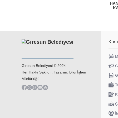
HAN
K
Kuru
M
Giresun Belediyesi © 2024.
G
Her Hakkı Saklıdır. Tasarım: Bilgi İşlem
G
Müdürlüğü
T
K
Ç
İl