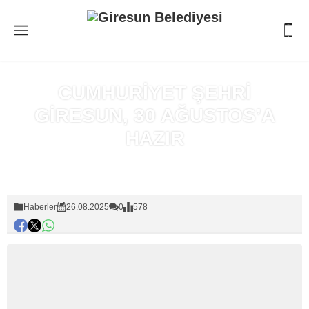
CUMHURİYET ŞEHRİ
GİRESUN, 30 AĞUSTOS’A
HAZIR
Anasayfa
»
Haberler
Haberler
26.08.2025
0
578