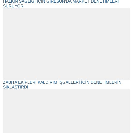
HALKIN SAĞLIĞI İÇİN GİRESUN’DA MARKET DENETİMLERİ
SÜRÜYOR
ZABITA EKİPLERİ KALDIRIM İŞGALLERİ İÇİN DENETİMLERİNİ
SIKLAŞTIRDI