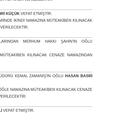
Rİ KÜÇÜK
VEFAT ETMİŞTİR.
İNDE İKİNDİ NAMAZINA MÜTEAKİBEN KILINACAK
VERİLECEKTİR.
LARINDAN MERHUM HAKKI ŞAHİN’İN OĞLU
MÜTEAKİBEN KILINACAK CENAZE NAMAZINDAN
MÜDÜRÜ KEMAL ZAMANİŞ’İN OĞLU
HASAN BASRİ
ÖĞLE NAMAZINA MÜTEAKİBEN KILINACAK CENAZE
ERİLECEKTİR.
İ
VEFAT ETMİŞTİR.