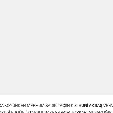
A KÖYÜNDEN MERHUM SADIK TAÇ!IN KIZI
HURİ AKBAŞ
VEFA
ZESİ BUGÜN İSTANBUL BAYRAMPAŞA TOPKAPI MEZARLIĞIN