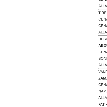
ALLA
TİR
CEN
CENA
ALLA
DUR
ABD
CEN
SONR
ALLA
VAK
ZAM
CEN
NAM
ALLA
FATİ