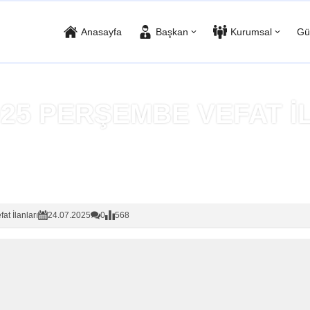
Anasayfa
Başkan
Kurumsal
Gü
2025 PERŞEMBE VEFAT İ
Anasayfa
»
Vefat İlanları
fat İlanları
24.07.2025
0
568