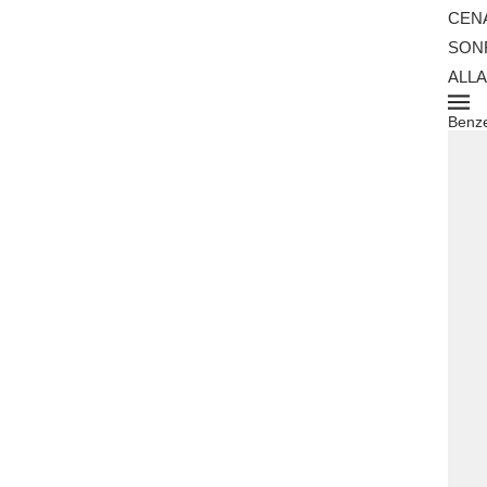
CEN
SONR
ALLA
Benze