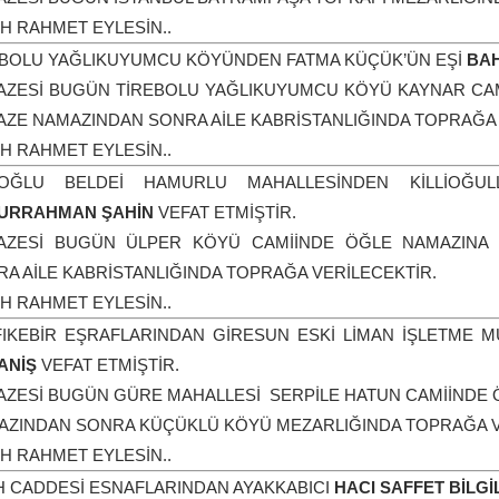
H RAHMET EYLESİN..
EBOLU YAĞLIKUYUMCU KÖYÜNDEN FATMA KÜÇÜK’ÜN EŞİ
BAH
AZESİ BUGÜN TİREBOLU YAĞLIKUYUMCU KÖYÜ KAYNAR CAMİ
ZE NAMAZINDAN SONRA AİLE KABRİSTANLIĞINDA TOPRAĞA 
H RAHMET EYLESİN..
OĞLU BELDEİ HAMURLU MAHALLESİNDEN KİLLİOĞUL
URRAHMAN ŞAHİN
VEFAT ETMİŞTİR.
AZESİ BUGÜN ÜLPER KÖYÜ CAMİİNDE ÖĞLE NAMAZINA 
A AİLE KABRİSTANLIĞINDA TOPRAĞA VERİLECEKTİR.
H RAHMET EYLESİN..
FIKEBİR EŞRAFLARINDAN GİRESUN ESKİ LİMAN İŞLETME 
ANİŞ
VEFAT ETMİŞTİR.
AZESİ BUGÜN GÜRE MAHALLESİ SERPİLE HATUN CAMİİNDE 
AZINDAN SONRA KÜÇÜKLÜ KÖYÜ MEZARLIĞINDA TOPRAĞA V
H RAHMET EYLESİN..
H CADDESİ ESNAFLARINDAN AYAKKABICI
HACI SAFFET BİLGİL