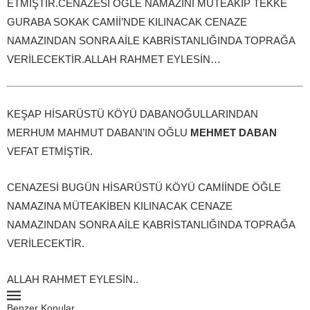
ETMİŞTİR.CENAZESİ ÖĞLE NAMAZINI MÜTEAKİP TEKKE
GURABA SOKAK CAMİİ’NDE KILINACAK CENAZE
NAMAZINDAN SONRA AİLE KABRİSTANLIĞINDA TOPRAĞA
VERİLECEKTİR.ALLAH RAHMET EYLESİN…
KEŞAP HİSARÜSTÜ KÖYÜ DABANOĞULLARINDAN
MERHUM MAHMUT DABAN’IN OĞLU
MEHMET DABAN
VEFAT ETMİŞTİR.
CENAZESİ BUGÜN HİSARÜSTÜ KÖYÜ CAMİİNDE ÖĞLE
NAMAZINA MÜTEAKİBEN KILINACAK CENAZE
NAMAZINDAN SONRA AİLE KABRİSTANLIĞINDA TOPRAĞA
VERİLECEKTİR.
ALLAH RAHMET EYLESİN..
Benzer Konular