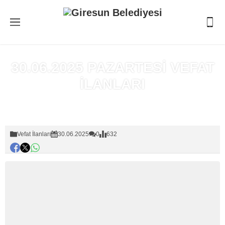
30.06.2025 PAZARTESİ VEFAT
İLANLARI
Anasayfa
»
Vefat İlanları
Vefat İlanları
30.06.2025
0
632