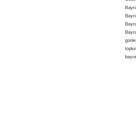
Bayra
Bayra
Bayra
Bayr
günle
toplu
bayra