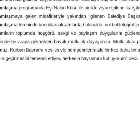
mlaşma programında Eşi Nalan Köse ile birlikte ziyaretçilerini karşı
mlaşmaya gelen misafirleriyle yakından ilgilenen Belediye Başkanı
mlaşma töreninde konuklara ikramlarda bulunuldu, bol bol fotoğraf çekt
amların toplumda hoşgörü, sevgi ve paylaşım duygularını güçlen
rinde bir araya gelmekten büyük mutluluk duyuyorum. Mutluluklar payl
muz. Kurban Bayramı vesilesiyle hemşehrilerimizle bir kez daha bir ar
m geçirmesini temenni ediyor, herkesin bayramını kutluyorum” dedi.