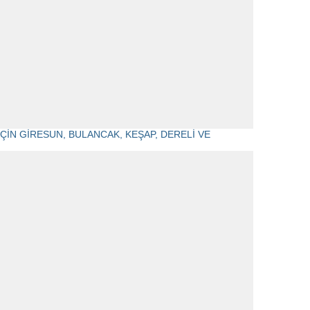
ÇİN GİRESUN, BULANCAK, KEŞAP, DERELİ VE