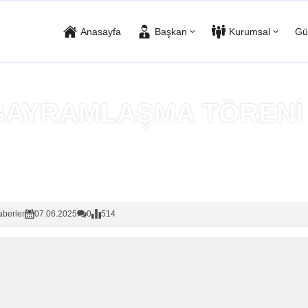
Anasayfa
Başkan
Kurumsal
Gü
BAYRAMLAŞMA TÖRENİ
Anasayfa
»
Haberler
berler
07.06.2025
0
514