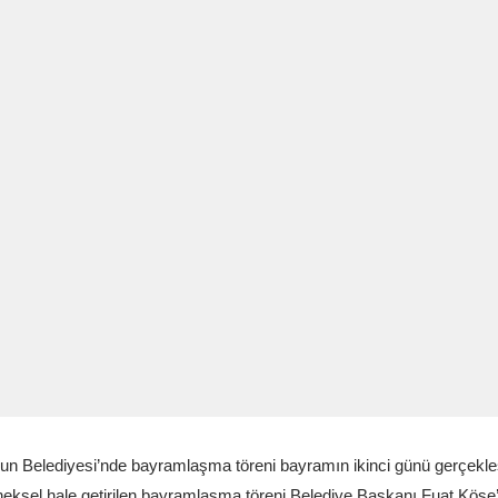
un Belediyesi’nde bayramlaşma töreni bayramın ikinci günü gerçekleş
eksel hale getirilen bayramlaşma töreni Belediye Başkanı Fuat Köse