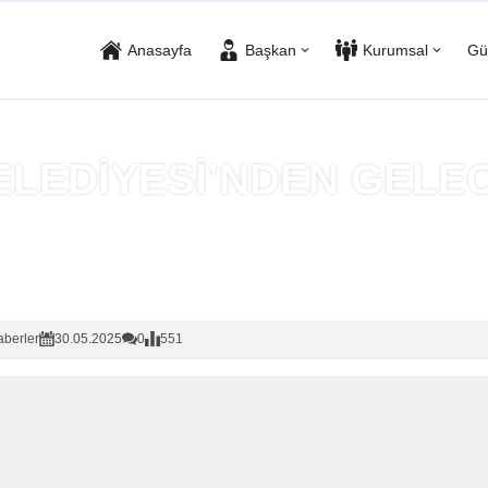
Anasayfa
Başkan
Kurumsal
Gü
ELEDİYESİ’NDEN GELE
Anasayfa
»
Haberler
berler
30.05.2025
0
551