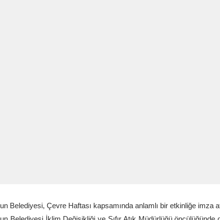
un Belediyesi, Çevre Haftası kapsamında anlamlı bir etkinliğe imza at
un Belediyesi İklim Değişikliği ve Sıfır Atık Müdürlüğü öncülüğünde