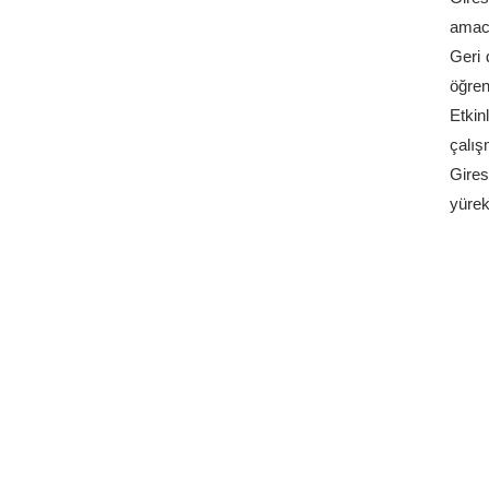
amacıy
Geri 
öğren
Etkin
çalış
Gires
yürek