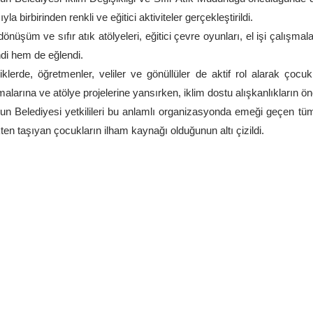
la birbirinden renkli ve eğitici aktiviteler gerçekleştirildi.
dönüşüm ve sıfır atık atölyeleri, eğitici çevre oyunları, el işi çalışmal
di hem de eğlendi.
liklerde, öğretmenler, veliler ve gönüllüler de aktif rol alarak çocu
malarına ve atölye projelerine yansırken, iklim dostu alışkanlıkların ö
un Belediyesi yetkilileri bu anlamlı organizasyonda emeği geçen tüm 
ten taşıyan çocukların ilham kaynağı olduğunun altı çizildi.