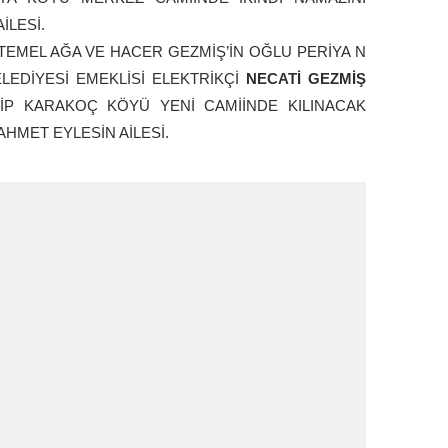
İLESİ.
MEL AĞA VE HACER GEZMİŞ’İN OĞLU PERİYA N
LEDİYESİ EMEKLİSİ ELEKTRİKÇİ
NECATİ GEZMİŞ
İP KARAKOÇ KÖYÜ YENİ CAMİİNDE KILINACAK
HMET EYLESİN AİLESİ.