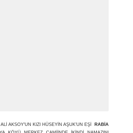
Lİ AKSOY’UN KIZI HÜSEYİN AŞUK’UN EŞİ
RABİA
YA KÖYÜ MERKEZ CAMİİNDE İKİNDİ NAMAZINI