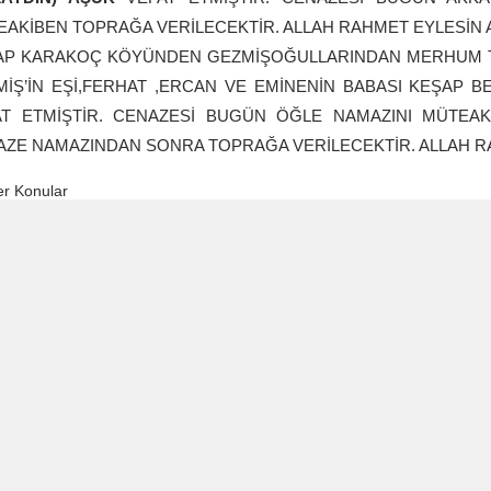
AKİBEN TOPRAĞA VERİLECEKTİR. ALLAH RAHMET EYLESİN A
AP KARAKOÇ KÖYÜNDEN GEZMİŞOĞULLARINDAN MERHUM TE
İŞ’İN EŞİ,FERHAT ,ERCAN VE EMİNENİN BABASI KEŞAP BE
AT ETMİŞTİR. CENAZESİ BUGÜN ÖĞLE NAMAZINI MÜTEAK
ZE NAMAZINDAN SONRA TOPRAĞA VERİLECEKTİR. ALLAH RA
r Konular