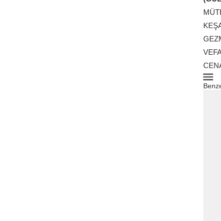
MÜTE
KEŞ
GEZM
VEF
CENA
Benze