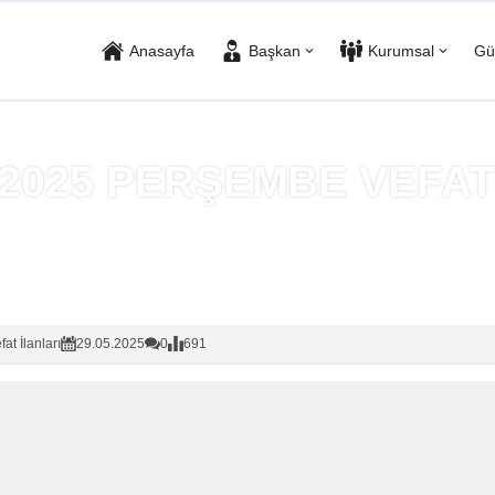
Anasayfa
Başkan
Kurumsal
Gü
.2025 PERŞEMBE VEFAT
Anasayfa
»
Vefat İlanları
fat İlanları
29.05.2025
0
691