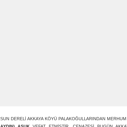
ESUN DERELİ AKKAYA KÖYÜ PALAKOĞULLARINDAN MERHUM A
LAYDIN) AŞUK
VEFAT ETMİŞTİR. CENAZESİ BUGÜN AKKA