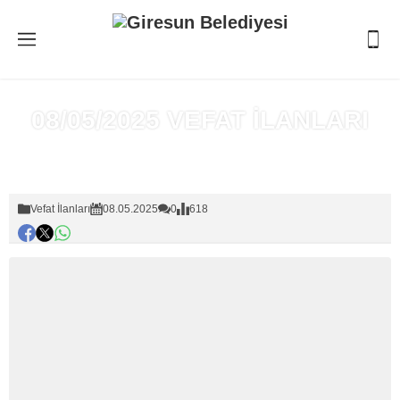
08/05/2025 VEFAT İLANLARI
Anasayfa
»
Vefat İlanları
Vefat İlanları
08.05.2025
0
618